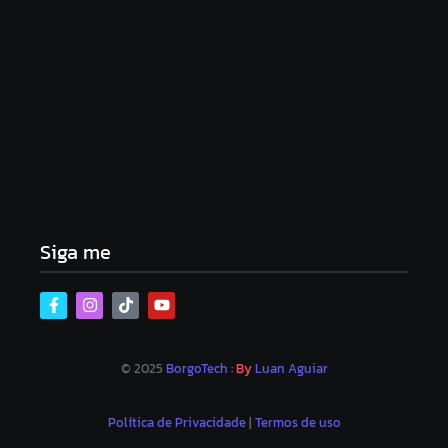
Lei Maria da Penha completa 20 anos: violência
doméstica ainda desafia proteção às mulheres no
Brasil
06/08/2026
Band e Luciana Gimenez se encaminham para
fechar acordo e lançar programa ainda em 2026
04/08/2026
Siga me
© 2025
BorgoTech
: By
Luan Aguiar
Política de Privacidade
|
Termos de uso