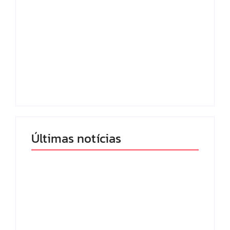
Lei Maria da Penha
Com audiência e
completa 20 anos:
faturamento em
violência doméstica
baixa, RedeTV! vai
ainda desafia
mexer na
proteção às
programação matinal
mulheres no Brasil
By
Redação MD News
By
Redação MD News
Últimas notícias
Band e Luciana
Gimenez se
encaminham para