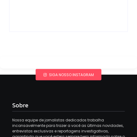
fechar acordo e
Os 10 livros mais
lançar programa
lidos no MEC Livros
ainda em 2026
em julho de 2026
By
Redação MD News
By
Redação MD News
SIGA NOSSO INSTAGRAM
Sobre
Nossa equipe de jornalistas dedicados trabalha
incansavelmente para trazer a você as últimas novidades,
entrevistas exclusivas e reportagens investigativas,
garantindo que você esteja sempre bem informado sobre o