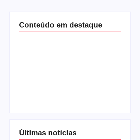
Conteúdo em destaque
Lei Maria da Penha
Com audiência e
completa 20 anos:
faturamento em
violência doméstica
baixa, RedeTV! vai
ainda desafia
mexer na
proteção às
programação matinal
mulheres no Brasil
By
Redação MD News
By
Redação MD News
Últimas notícias