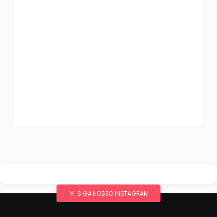
Band e Luciana
Gimenez se
encaminham para
fechar acordo e
Os 10 livros mais
lançar programa
lidos no MEC Livros
ainda em 2026
em julho de 2026
By
Redação MD News
By
Redação MD News
SIGA NOSSO INSTAGRAM