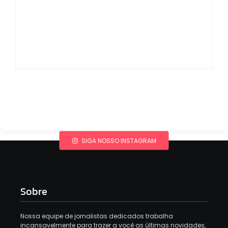
Gimenez se
encaminham para
fechar acordo e
Os 10 livros mais
lançar programa
lidos no MEC Livros
ainda em 2026
em julho de 2026
By
Redação MD News
By
Redação MD News
SIGA NOSSO INSTAGRAM
Sobre
Nossa equipe de jornalistas dedicados trabalha
incansavelmente para trazer a você as últimas novidades,