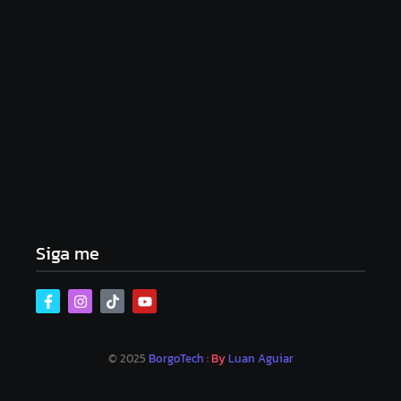
Lei Maria da Penha completa 20 anos: violência
doméstica ainda desafia proteção às mulheres no
Brasil
06/08/2026
Band e Luciana Gimenez se encaminham para
fechar acordo e lançar programa ainda em 2026
04/08/2026
Siga me
© 2025
BorgoTech
: By
Luan Aguiar