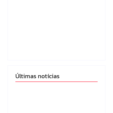
Lei Maria da Penha
Com audiência e
completa 20 anos:
faturamento em
violência doméstica
baixa, RedeTV! vai
ainda desafia
mexer na
proteção às
programação matinal
mulheres no Brasil
By
Redação MD News
By
Redação MD News
Últimas notícias
Band e Luciana