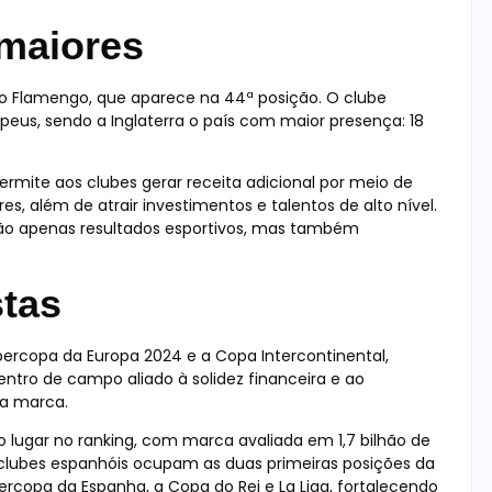
 maiores
 o Flamengo, que aparece na 44ª posição. O clube
opeus, sendo a Inglaterra o país com maior presença: 18
rmite aos clubes gerar receita adicional por meio de
, além de atrair investimentos e talentos de alto nível.
 não apenas resultados esportivos, mas também
tas
ercopa da Europa 2024 e a Copa Intercontinental,
ntro de campo aliado à solidez financeira e ao
da marca.
o lugar no ranking, com marca avaliada em 1,7 bilhão de
ue clubes espanhóis ocupam as duas primeiras posições da
ercopa da Espanha, a Copa do Rei e La Liga, fortalecendo