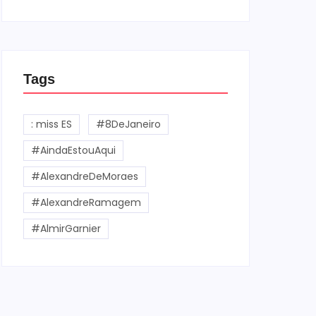
Tags
: miss ES
#8DeJaneiro
#AindaEstouAqui
#AlexandreDeMoraes
#AlexandreRamagem
#AlmirGarnier