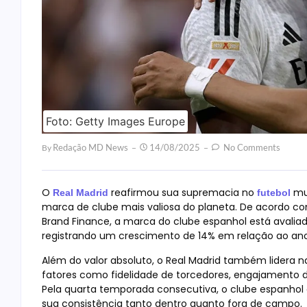
Foto: Getty Images Europe
Redação MD News
14/08/2025
No Comments
By
O
reafirmou sua supremacia no
mu
Real Madrid
futebol
marca de clube mais valiosa do planeta. De acordo com
Brand Finance, a marca do clube espanhol está avaliada 
registrando um crescimento de 14% em relação ao ano 
Além do valor absoluto, o Real Madrid também lidera n
fatores como fidelidade de torcedores, engajamento di
Pela quarta temporada consecutiva, o clube espanhol 
sua consistência tanto dentro quanto fora de campo.