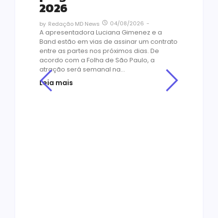
2026
04/08/2026
-
by
Redação MD News
A apresentadora Luciana Gimenez e a
Band estão em vias de assinar um contrato
entre as partes nos próximos dias. De
acordo com a Folha de São Paulo, a
atração será semanal na...
Leia mais
Cin
Os
or
no
os
de
by
R
O ME
empr
ado
Educ
agens
milh
ores
cons
bibli
de e
Leia