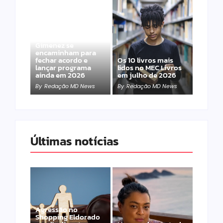
Band e Luciana
Gimenez se
encaminham para
fechar acordo e
Os 10 livros mais
lançar programa
lidos no MEC Livros
ainda em 2026
em julho de 2026
By
Redação MD News
By
Redação MD News
Últimas notícias
Agressão no
Shopping Eldorado