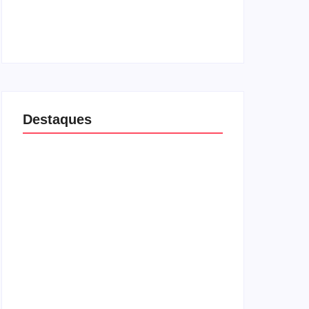
para fechar acordo e lançar programa ainda
em 2026
04/08/2026
Destaques
Lei Maria da Penha completa 20 anos:
violência doméstica ainda desafia proteção
às mulheres no Brasil
06/08/2026
Agressão no Shopping Eldorado amplia
disputa internacional de mãe pela guarda da
filha
24/07/2026