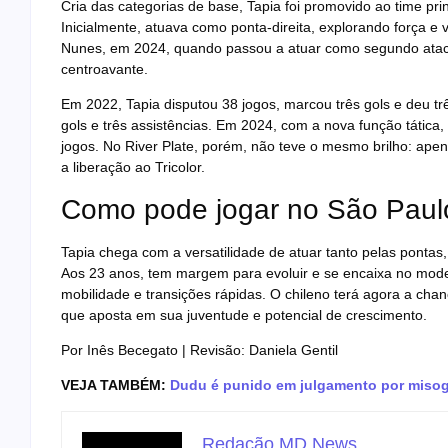
Cria das categorias de base, Tapia foi promovido ao time pri
Inicialmente, atuava como ponta-direita, explorando força 
Nunes, em 2024, quando passou a atuar como segundo atac
centroavante.
Em 2022, Tapia disputou 38 jogos, marcou três gols e deu trê
gols e três assistências. Em 2024, com a nova função tática
jogos. No River Plate, porém, não teve o mesmo brilho: apena
a liberação ao Tricolor.
Como pode jogar no São Paul
Tapia chega com a versatilidade de atuar tanto pelas pontas
Aos 23 anos, tem margem para evoluir e se encaixa no model
mobilidade e transições rápidas. O chileno terá agora a c
que aposta em sua juventude e potencial de crescimento.
Por Inês Becegato | Revisão: Daniela Gentil
VEJA TAMBÉM:
Dudu é punido em julgamento por misogin
Redação MD News