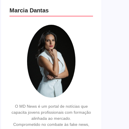
Marcia Dantas
O MD News é um portal de notícias que
capacita jovens profissionais com formação
alinhada ao mercado.
Comprometido no combate às fake news,