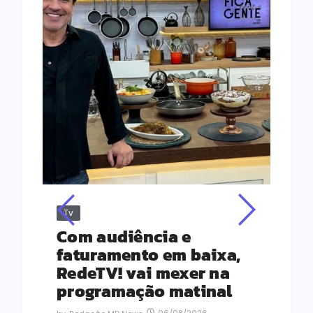
Tv
Jus
Re
s
Com audiência e
Le
ho
faturamento em baixa,
co
RedeTV! vai mexer na
vi
programação matinal
ai
06/08/2026
-