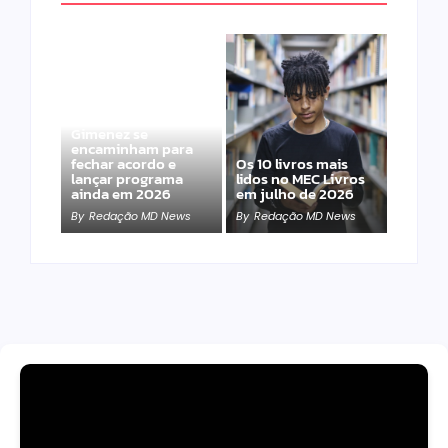
Band e Luciana
Gimenez se
encaminham para
fechar acordo e
Os 10 livros mais
lançar programa
lidos no MEC Livros
ainda em 2026
em julho de 2026
By
Redação MD News
By
Redação MD News