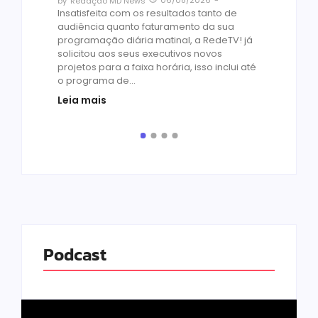
by
Redação MD News
às
Insatisfeita com os resultados tanto de
de 1
audiência quanto faturamento da sua
by
R
programação diária matinal, a RedeTV! já
Quar
solicitou aos seus executivos novos
temp
projetos para a faixa horária, isso inclui até
médi
o programa de...
prot
Leia mais
de v
pelo.
Leia
Podcast