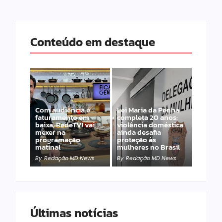
Conteúdo em destaque
Com audiência e
Lei Maria da Penha
faturamento em
completa 20 anos:
baixa, RedeTV! vai
violência doméstica
mexer na
ainda desafia
programação
proteção às
matinal
mulheres no Brasil
By
Redação MD News
By
Redação MD News
Últimas notícias