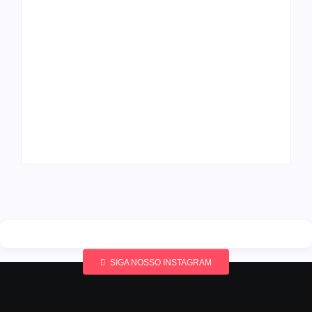
Band e Luciana
Gimenez se
encaminham para
fechar acordo e
Os 10 livros mais
lançar programa
lidos no MEC Livros
ainda em 2026
em julho de 2026
By
Redação MD News
By
Redação MD News
SIGA NOSSO INSTAGRAM