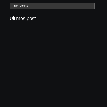
Internacional
Ultimos post
Com audiência e faturamento em baixa, RedeTV!
vai mexer na programação matinal
06/08/2026
Lei Maria da Penha completa 20 anos: violência
doméstica ainda desafia proteção às mulheres no