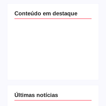
Conteúdo em destaque
Lei Maria da Penha
Com audiência e
completa 20 anos:
faturamento em
violência doméstica
baixa, RedeTV! vai
ainda desafia
mexer na
proteção às
programação matinal
mulheres no Brasil
By
Redação MD News
By
Redação MD News
Últimas notícias