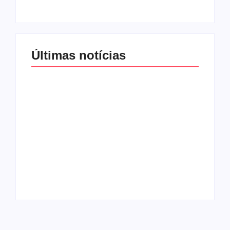
Últimas notícias
Band e Luciana
Gimenez se
encaminham para
fechar acordo e
Os 10 livros mais
lançar programa
lidos no MEC Livros
ainda em 2026
em julho de 2026
By
Redação MD News
By
Redação MD News