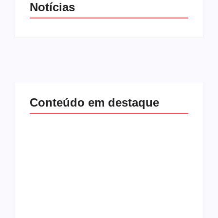
Notícias
Conteúdo em destaque
Com audiência e
Lei Maria da Penha
faturamento em
completa 20 anos:
baixa, RedeTV! vai
violência doméstica
mexer na
ainda desafia
programação
proteção às
matinal
mulheres no Brasil
By
Redação MD News
By
Redação MD News