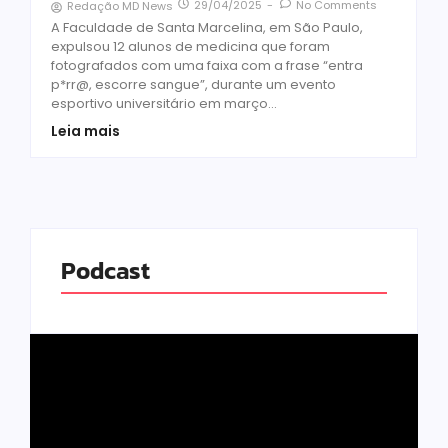
29/04/2025
-
No Comments
Redação MD News
A Faculdade de Santa Marcelina, em São Paulo,
expulsou 12 alunos de medicina que foram
fotografados com uma faixa com a frase “entra
p*rr@, escorre sangue”, durante um evento
esportivo universitário em março...
Leia mais
Podcast