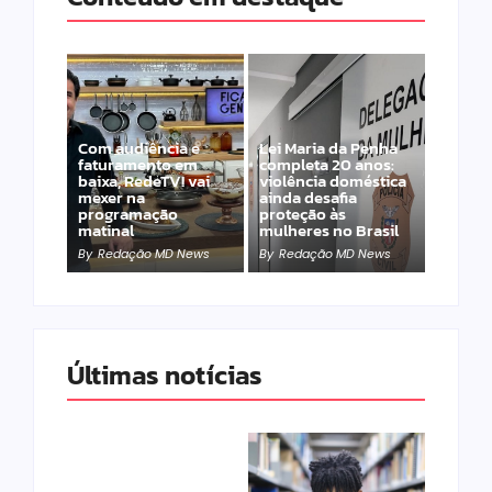
Com audiência e
Lei Maria da Penha
faturamento em
completa 20 anos:
baixa, RedeTV! vai
violência doméstica
mexer na
ainda desafia
programação
proteção às
matinal
mulheres no Brasil
By
Redação MD News
By
Redação MD News
Últimas notícias