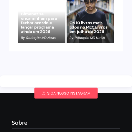
Band e Luciana
Gimenez se
encaminham para
fechar acordo e
Os 10 livros mais
lançar programa
lidos no MEC Livros
ainda em 2026
em julho de 2026
By
Redação MD News
By
Redação MD News
SIGA NOSSO INSTAGRAM
Sobre