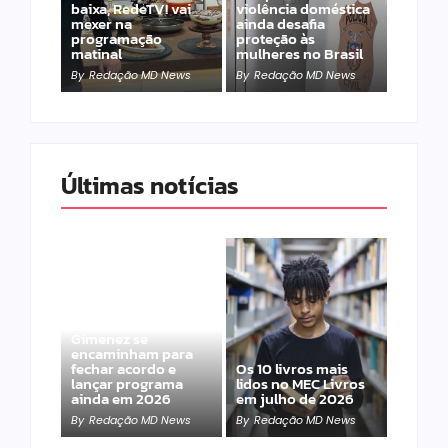
baixa, RedeTV! vai
violência doméstica
mexer na
ainda desafia
programação
proteção às
matinal
mulheres no Brasil
By
Redação MD News
By
Redação MD News
Últimas notícias
Band e Luciana
Gimenez se
encaminham para
fechar acordo e
Os 10 livros mais
lançar programa
lidos no MEC Livros
ainda em 2026
em julho de 2026
By
Redação MD News
By
Redação MD News