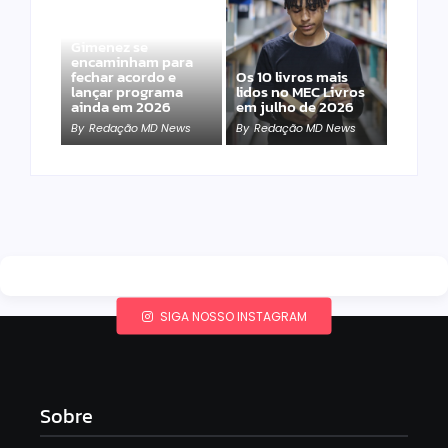
Band e Luciana
Gimenez se
encaminham para
fechar acordo e
Os 10 livros mais
lançar programa
lidos no MEC Livros
ainda em 2026
em julho de 2026
By
Redação MD News
By
Redação MD News
SIGA NOSSO INSTAGRAM
Sobre