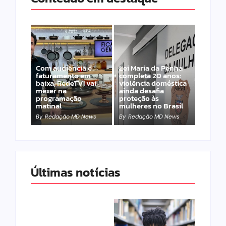
Com audiência e
Lei Maria da Penha
faturamento em
completa 20 anos:
baixa, RedeTV! vai
violência doméstica
mexer na
ainda desafia
programação
proteção às
matinal
mulheres no Brasil
By
Redação MD News
By
Redação MD News
Últimas notícias