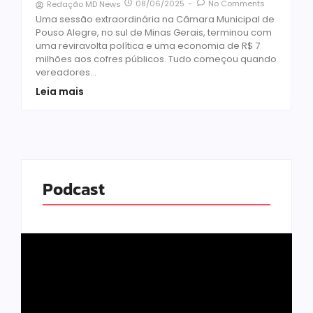
08/06/2025
-
No Comments
Redação MD News
Uma sessão extraordinária na Câmara Municipal de
Pouso Alegre, no sul de Minas Gerais, terminou com
uma reviravolta política e uma economia de R$ 7
milhões aos cofres públicos. Tudo começou quando
vereadores...
Leia mais
Podcast