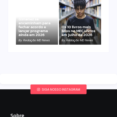
Band e Luciana
Gimenez se
encaminham para
fechar acordo e
Os 10 livros mais
lançar programa
lidos no MEC Livros
ainda em 2026
em julho de 2026
By
Redação MD News
By
Redação MD News
SIGA NOSSO INSTAGRAM
Sobre