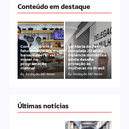
Conteúdo em destaque
Com audiência e
Lei Maria da Penha
faturamento em
completa 20 anos:
baixa, RedeTV! vai
violência doméstica
mexer na
ainda desafia
programação
proteção às
matinal
mulheres no Brasil
By
Redação MD News
By
Redação MD News
Últimas notícias