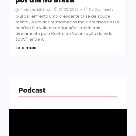
31/05/2025
-
No Comments
Redação MD News
O Brasil enfrenta uma crescente crise de saúde
mental, e um dos termômetros mais precisos desse
cenário é o volume de ligações recebidas
diariamente pelo Centro de Valorização da Vida
(CVV): entre 10...
Leia mais
Podcast