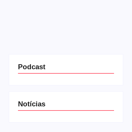
Aprovada em Minas Gerais e publicada no Diário
Oficial em 29 de julho de 2025, a Lei nº 25.401
assegura às mulheres o direito de ter um
acompanhante sempre que forem submetidas a...
Leia mais
Podcast
Notícias