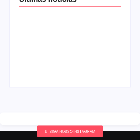
Band e Luciana
Gimenez se
encaminham para
fechar acordo e
Os 10 livros mais
lançar programa
lidos no MEC Livros
ainda em 2026
em julho de 2026
By
Redação MD News
By
Redação MD News
SIGA NOSSO INSTAGRAM