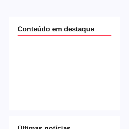
Conteúdo em destaque
Com audiência e
Lei Maria da Penha
faturamento em
completa 20 anos:
baixa, RedeTV! vai
violência doméstica
mexer na
ainda desafia
programação
proteção às
matinal
mulheres no Brasil
By
Redação MD News
By
Redação MD News
Últimas notícias