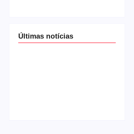
By
Redação MD News
By
Redação MD News
Últimas notícias
Band e Luciana
Gimenez se
encaminham para
fechar acordo e
Os 10 livros mais
lançar programa
lidos no MEC Livros
ainda em 2026
em julho de 2026
By
Redação MD News
By
Redação MD News