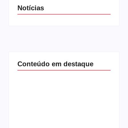
Notícias
Conteúdo em destaque
Com audiência e
Lei Maria da Penha
faturamento em
completa 20 anos:
baixa, RedeTV! vai
violência doméstica
mexer na
ainda desafia
programação
proteção às
matinal
mulheres no Brasil