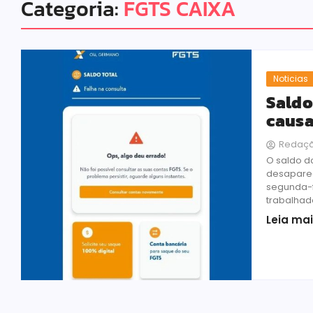
Categoria:
FGTS CAIXA
Noticias
Saldo
causa
Redaç
O saldo d
desaparec
segunda-f
trabalhado
Leia ma