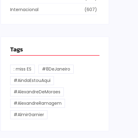
Internacional
(607)
Tags
: miss ES
#8DeJaneiro
#AindaEstouAqui
#AlexandreDeMoraes
#AlexandreRamagem
#AlmirGarnier