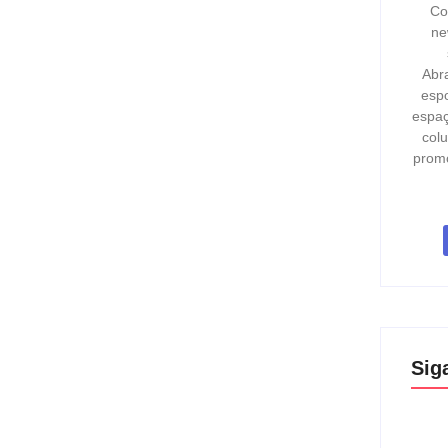
Co
ne
Abr
espo
espaç
col
prom
Sig