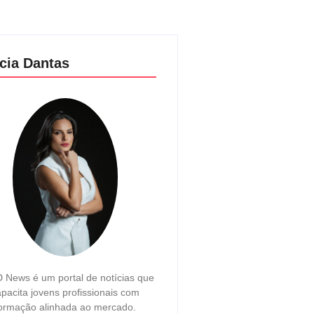
cia Dantas
 News é um portal de notícias que
pacita jovens profissionais com
ormação alinhada ao mercado.