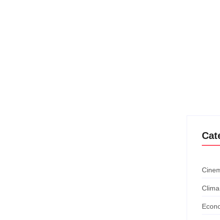
reta final da fase
jogos
as 16 e 20 de julho, em Chiba, no Japão, para disputar a
Cat
Cinem
Clima
Econ