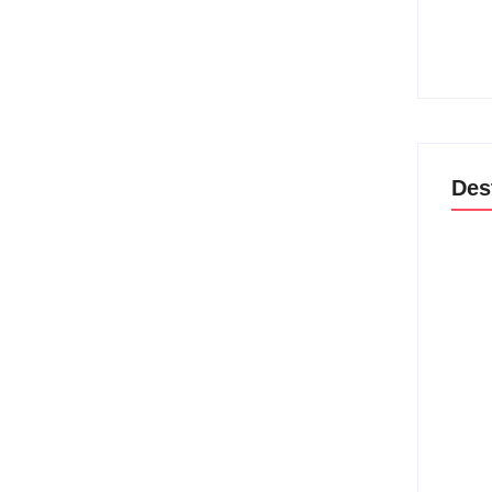
Os 10
em ju
29/
il atropelou o Japão por 3 sets a 0, com parciais de
Des