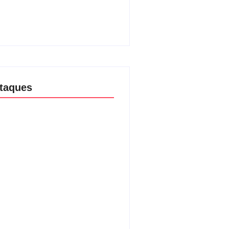
 livros mais lidos no MEC Livros
lho de 2026
07/2026
taques