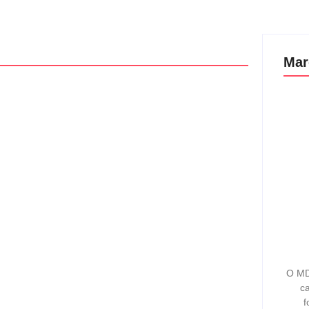
Mar
O MD
ca
f