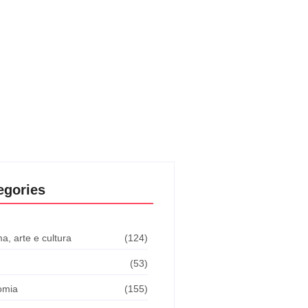
egories
a, arte e cultura
(124)
(53)
omia
(155)