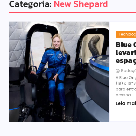
Categoria:
New Shepard
Tecnolog
Blue 
levar
espa
Redaç
A Blue Ori
(18) o 16º
para entra
pessoa...
Leia ma