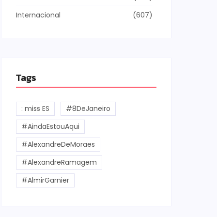
Internacional
(607)
Tags
: miss ES
#8DeJaneiro
#AindaEstouAqui
#AlexandreDeMoraes
#AlexandreRamagem
#AlmirGarnier