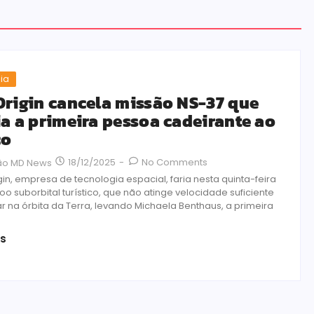
ia
Origin cancela missão NS-37 que
ia a primeira pessoa cadeirante ao
ço
18/12/2025
-
No Comments
ão MD News
gin, empresa de tecnologia espacial, faria nesta quinta-feira
 voo suborbital turístico, que não atinge velocidade suficiente
r na órbita da Terra, levando Michaela Benthaus, a primeira
is