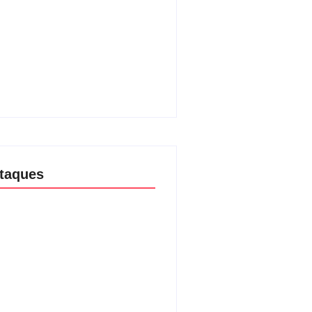
/08/2026
e Luciana Gimenez se
minham para fechar acordo e
ar programa ainda em 2026
/08/2026
taques
aria da Penha completa 20 anos:
ncia doméstica ainda desafia
ção às mulheres no Brasil
/08/2026