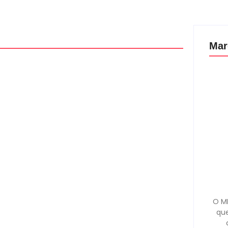
Mar
O MD
que