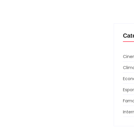
Cat
Cinem
Clim
Econ
Espo
Famo
Inter