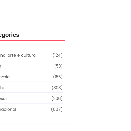
egories
a, arte e cultura
(124)
a
(53)
omia
(155)
rte
(303)
sos
(206)
nacional
(607)