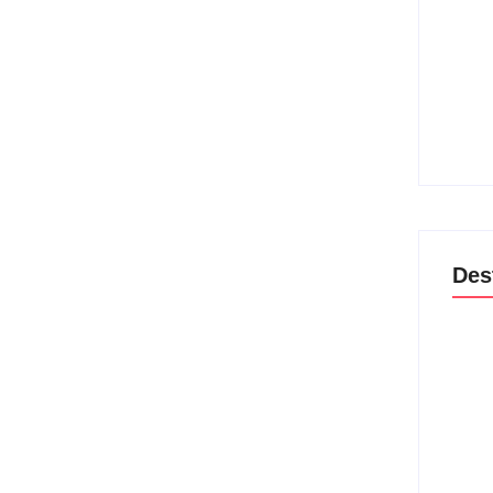
06
Band 
enca
lanç
04
Des
Lei M
violê
prote
06