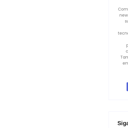
Comp
news
s
tecno
c
Tam
em
Sig