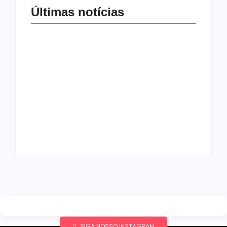
Últimas notícias
Band e Luciana
Gimenez se
encaminham para
fechar acordo e
Os 10 livros mais
lançar programa
lidos no MEC Livros
ainda em 2026
em julho de 2026
By
Redação MD News
By
Redação MD News
SIGA NOSSO INSTAGRAM