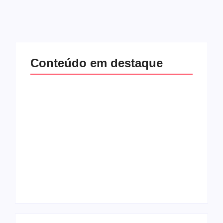
Conteúdo em destaque
Com audiência e
Lei Maria da Penha
faturamento em
completa 20 anos:
baixa, RedeTV! vai
violência doméstica
mexer na
ainda desafia
programação
proteção às
matinal
mulheres no Brasil
By
Redação MD News
By
Redação MD News