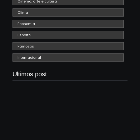
Cinema, arte e cultura
Clima
Economia
Esporte
Famosos
Internacional
Ultimos post