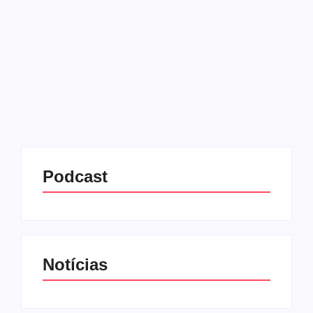
04/06/2025
-
No Comments
Redação MD News
O cofundador da Microsoft, Bill Gates, anunciou um
plano ousado que destina boa parte de sua enorme
fortuna ao avanço dos serviços de saúde e
educação na África. Aos 69 anos de idade,...
Leia mais
Podcast
Notícias