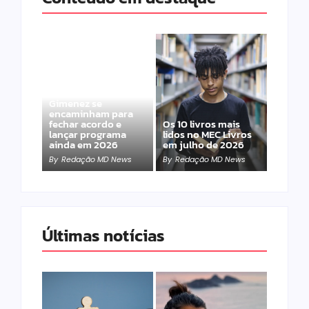
Band e Luciana
Gimenez se
encaminham para
fechar acordo e
Os 10 livros mais
lançar programa
lidos no MEC Livros
ainda em 2026
em julho de 2026
By
Redação MD News
By
Redação MD News
Últimas notícias