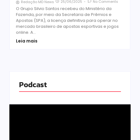
25/06/2025
-
No Comments
Redação MD News
O Grupo Silvio Santos recebeu do Ministério da
Fazenda, por meio da Secretaria de Prêmios e
Apostas (SPA), a licença definitiva para operar no
mercado brasileiro de apostas esportivas e jogos
online. A...
Leia mais
Podcast