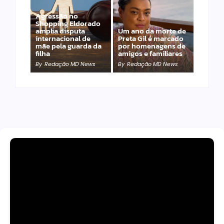
Agressão no
Shopping Eldorado
amplia disputa
Um ano da morte de
internacional de
Preta Gil é marcado
mãe pela guarda da
por homenagens de
filha
amigos e familiares
By
Redação MD News
By
Redação MD News