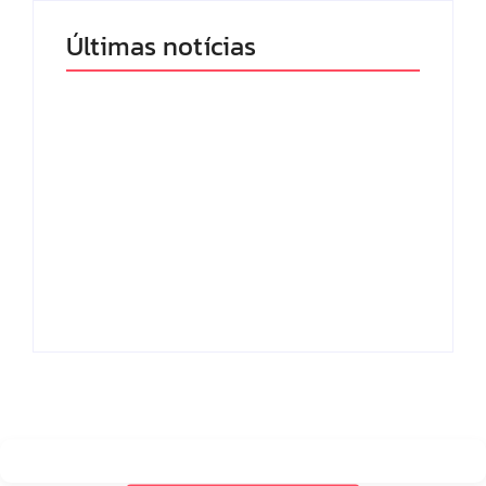
Últimas notícias
Band e Luciana
Gimenez se
encaminham para
fechar acordo e
Os 10 livros mais
lançar programa
lidos no MEC Livros
ainda em 2026
em julho de 2026
By
Redação MD News
By
Redação MD News