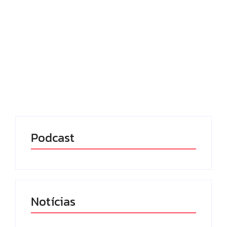
19/07/2025
-
No Comments
Redação MD News
Um novo Data Center no Brasil será construído pela
RT-One, empresa norte-americana focada em
inteligência artificial (IA), segurança cibernética e
computação em nuvem. A estrutura de 245 mil m²
será instalada em Uberlândia,...
Leia mais
Podcast
Notícias