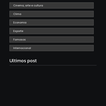
Cinema, arte e cultura
Clima
Economia
Esporte
Famosos
Internacional
Ultimos post