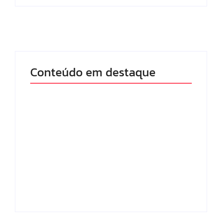
Conteúdo em destaque
Com audiência e
Lei Maria da Penha
faturamento em
completa 20 anos:
baixa, RedeTV! vai
violência doméstica
mexer na
ainda desafia
programação
proteção às
matinal
mulheres no Brasil
By
Redação MD News
By
Redação MD News