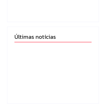
programação
proteção às
matinal
mulheres no Brasil
By
Redação MD News
By
Redação MD News
Últimas notícias
Band e Luciana
Gimenez se
encaminham para
fechar acordo e
Os 10 livros mais
lançar programa
lidos no MEC Livros
ainda em 2026
em julho de 2026
By
Redação MD News
By
Redação MD News