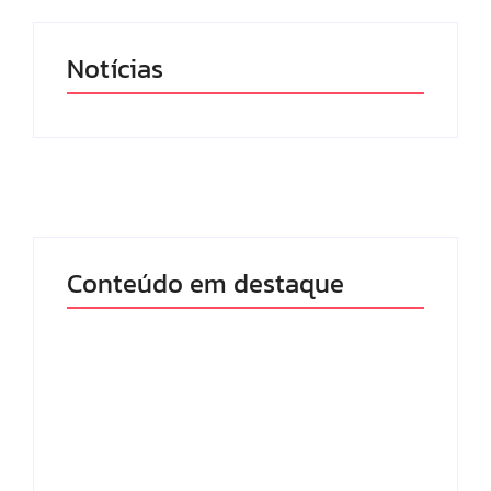
Notícias
Conteúdo em destaque
Com audiência e
Lei Maria da Penha
faturamento em
completa 20 anos:
baixa, RedeTV! vai
violência doméstica
mexer na
ainda desafia