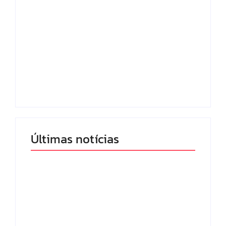
Lei Maria da Penha
Com audiência e
completa 20 anos:
faturamento em
violência doméstica
baixa, RedeTV! vai
ainda desafia
mexer na
proteção às
programação matinal
mulheres no Brasil
By
Redação MD News
By
Redação MD News
Últimas notícias
Band e Luciana
Gimenez se
encaminham para