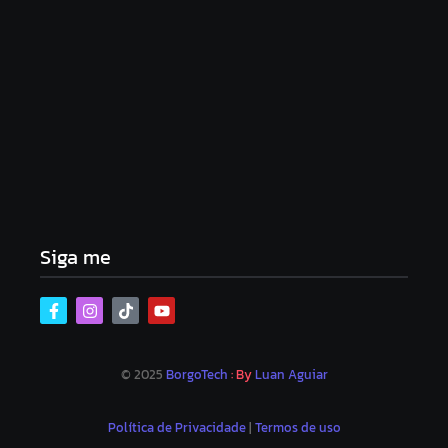
Lei Maria da Penha completa 20 anos: violência
doméstica ainda desafia proteção às mulheres no
Brasil
06/08/2026
Band e Luciana Gimenez se encaminham para
fechar acordo e lançar programa ainda em 2026
04/08/2026
Siga me
© 2025
BorgoTech
: By
Luan Aguiar
Política de Privacidade
|
Termos de uso