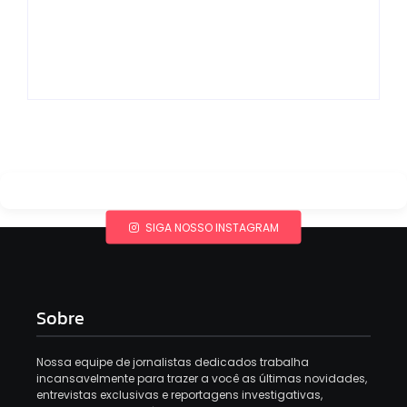
fechar acordo e
Os 10 livros mais
lançar programa
lidos no MEC Livros
ainda em 2026
em julho de 2026
By
Redação MD News
By
Redação MD News
SIGA NOSSO INSTAGRAM
Sobre
Nossa equipe de jornalistas dedicados trabalha
incansavelmente para trazer a você as últimas novidades,
entrevistas exclusivas e reportagens investigativas,