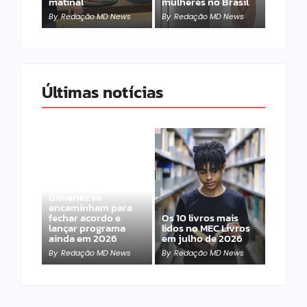
matinal
mulheres no Brasil
By
Redação MD News
By
Redação MD News
Últimas notícias
Band e Luciana
Gimenez se
encaminham para
fechar acordo e
Os 10 livros mais
lançar programa
lidos no MEC Livros
ainda em 2026
em julho de 2026
By
Redação MD News
By
Redação MD News