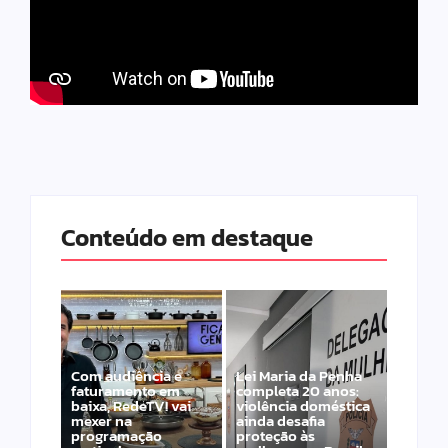
Conteúdo em destaque
Com audiência e
Lei Maria da Penha
faturamento em
completa 20 anos:
baixa, RedeTV! vai
violência doméstica
mexer na
ainda desafia
programação
proteção às