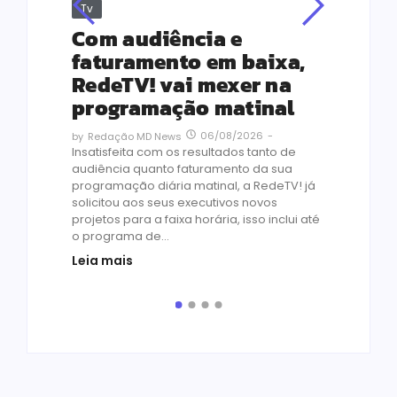
Tv
Jus
Re
s
Com audiência e
Le
ho
faturamento em baixa,
co
RedeTV! vai mexer na
vi
programação matinal
ai
06/08/2026
-
by
Redação MD News
às
Insatisfeita com os resultados tanto de
de 1
audiência quanto faturamento da sua
by
R
programação diária matinal, a RedeTV! já
Quar
solicitou aos seus executivos novos
temp
projetos para a faixa horária, isso inclui até
médi
o programa de...
prot
Leia mais
de v
pelo.
Leia