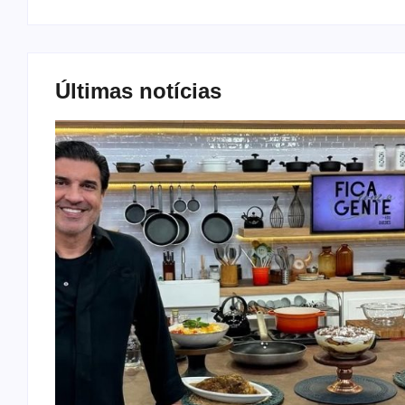
Últimas notícias
MEC
o
assou
 se