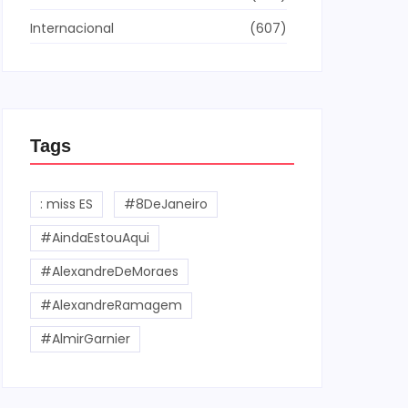
Internacional
(607)
Tags
: miss ES
#8DeJaneiro
#AindaEstouAqui
#AlexandreDeMoraes
#AlexandreRamagem
#AlmirGarnier