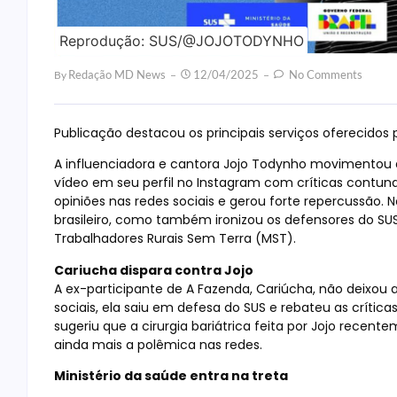
Reprodução: SUS/@JOJOTODYNHO
Redação MD News
12/04/2025
No Comments
By
Publicação destacou os principais serviços oferecidos 
A influenciadora e cantora Jojo Todynho movimentou a
vídeo em seu perfil no Instagram com críticas contun
opiniões nas redes sociais e gerou forte repercussão.
brasileiro, como também ironizou os defensores do SU
Trabalhadores Rurais Sem Terra (MST).
Cariucha dispara contra Jojo
A ex-participante de A Fazenda, Cariúcha, não deixou 
sociais, ela saiu em defesa do SUS e rebateu as crític
sugeriu que a cirurgia bariátrica feita por Jojo recent
ainda mais a polêmica nas redes.
Ministério da saúde entra na treta