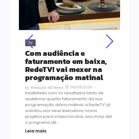
Tv
Jus
Re
s
Com audiência e
Le
ho
faturamento em baixa,
co
RedeTV! vai mexer na
vi
programação matinal
ai
06/08/2026
-
by
Redação MD News
às
Insatisfeita com os resultados tanto de
de 1
audiência quanto faturamento da sua
by
R
programação diária matinal, a RedeTV! já
Quar
solicitou aos seus executivos novos
temp
projetos para a faixa horária, isso inclui até
médi
o programa de...
prot
Leia mais
de v
pelo.