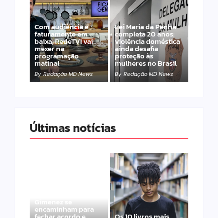
Com audiência e
Lei Maria da Penha
faturamento em
completa 20 anos:
baixa, RedeTV! vai
violência doméstica
mexer na
ainda desafia
programação
proteção às
matinal
mulheres no Brasil
By
Redação MD News
By
Redação MD News
Últimas notícias
Band e Luciana
Gimenez se
encaminham para
fechar acordo e
Os 10 livros mais