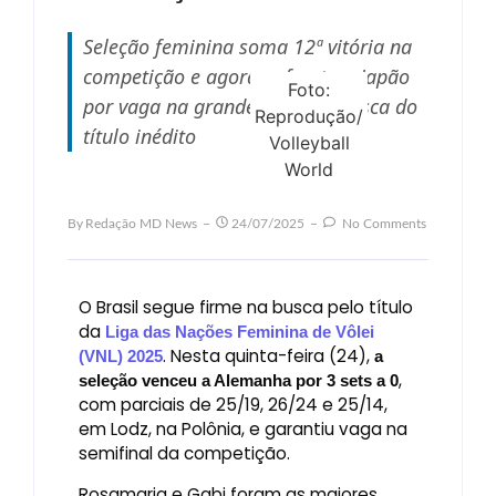
Seleção feminina soma 12ª vitória na
competição e agora enfrenta o Japão
Foto:
por vaga na grande final em busca do
Reprodução/
título inédito
Volleyball
World
By
Redação MD News
24/07/2025
No Comments
O Brasil segue firme na busca pelo título
da
Liga das Nações Feminina de Vôlei
. Nesta quinta-feira (24),
(VNL) 2025
a
,
seleção venceu a Alemanha por 3 sets a 0
com parciais de 25/19, 26/24 e 25/14,
em Lodz, na Polônia, e garantiu vaga na
semifinal da competição.
Rosamaria e Gabi foram as maiores