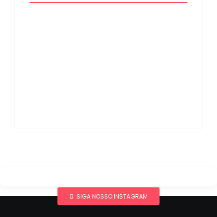
Band e Luciana
Gimenez se
encaminham para
fechar acordo e
Os 10 livros mais
lançar programa
lidos no MEC Livros
ainda em 2026
em julho de 2026
By
Redação MD News
By
Redação MD News
SIGA NOSSO INSTAGRAM