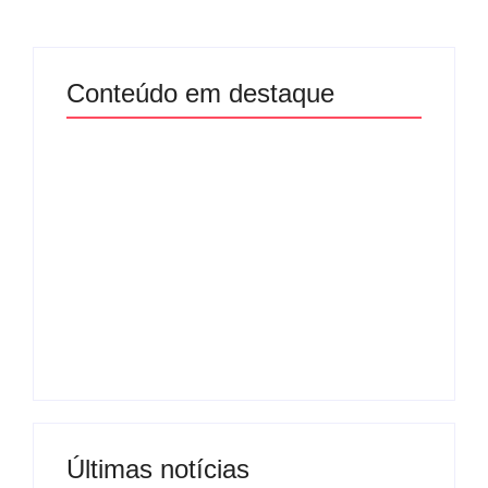
Conteúdo em destaque
Com audiência e
Lei Maria da Penha
faturamento em
completa 20 anos:
baixa, RedeTV! vai
violência doméstica
mexer na
ainda desafia
programação
proteção às
matinal
mulheres no Brasil
By
Redação MD News
By
Redação MD News
Últimas notícias