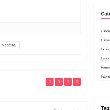
Cat
Cinem
Clima
Noticias
Econ
Espor
Famo
Inter
Tag