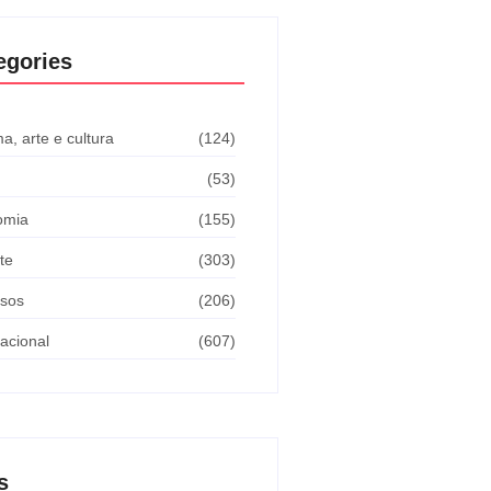
egories
a, arte e cultura
(124)
(53)
omia
(155)
te
(303)
sos
(206)
nacional
(607)
s