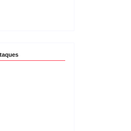
e Luciana Gimenez se
inham para fechar acordo e
r programa ainda em 2026
08/2026
taques
aria da Penha completa 20 anos:
ncia doméstica ainda desafia
ção às mulheres no Brasil
08/2026
são no Shopping Eldorado amplia
ta internacional de mãe pela
a da filha