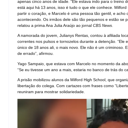
apenas cinco anos de idade. “Ele estava indo para o treino d
está aqui há 13 anos, isso é tudo o que ele conhece. Milfor
partir o coração, e Marcelo é uma pessoa tão gentil, e acho
acontecendo. Os irmãos dele são tão pequenos e estão se 
relatou a prima Ana Julia Araújo ao jornal
CBS News
.
A namorada do jovem, Julianys Rentas, contou à afiliada lo
correntes nos pulsos e tornozelos durante a detenção. “Ele
único de 18 anos ali, o mais novo. Ele não é um criminoso
de errado”, afirmou.
Yago Sampaio, que estava com Marcelo no momento da abor
“Se eu tivesse um ano a mais, estaria no banco de trás do 
A prisão mobilizou alunos da Milford High School, que organ
libertação do colega. Com cartazes com frases como “Libert
reuniram para mostrar solidariedade.