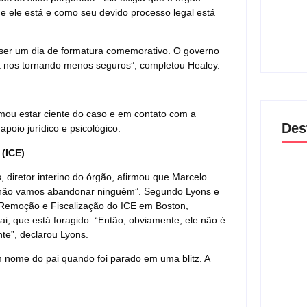
Band 
e ele está e como seu devido processo legal está
encam
lança
04/
 ser um dia de formatura comemorativo. O governo
 nos tornando menos seguros”, completou Healey.
ormou estar ciente do caso e em contato com a
Des
apoio jurídico e psicológico.
 (ICE)
diretor interino do órgão, afirmou que Marcelo
 e não vamos abandonar ninguém”. Segundo Lyons e
Lei M
violê
e Remoção e Fiscalização do ICE em Boston,
prote
ai, que está foragido. “Então, obviamente, ele não é
06/
te”, declarou Lyons.
m nome do pai quando foi parado em uma blitz. A
Agres
dispu
guard