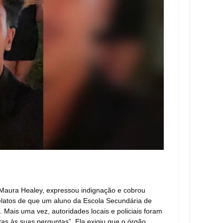
Com a
Rede
matin
06/
Lei M
violê
prote
 Maura Healey, expressou indignação e cobrou
elatos de que um aluno da Escola Secundária de
06/
. Mais uma vez, autoridades locais e policiais foram
s às suas perguntas”. Ela exigiu que o órgão