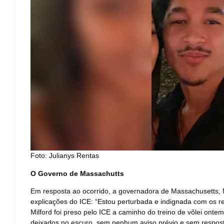
Foto: Julianys Rentas
O Governo de Massachutts
Em resposta ao ocorrido, a governadora de Massachusetts,
explicações do ICE: “Estou perturbada e indignada com os r
Milford foi preso pelo ICE a caminho do treino de vôlei ontem
deixados no escuro, sem nenhum aviso prévio e sem resposta