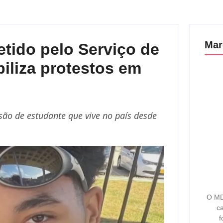
Mar
etido pelo Serviço de
iliza protestos em
são de estudante que vive no país desde
O MD
ca
f