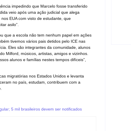
24/
ência impedindo que Marcelo fosse transferido
dida veio após uma ação judicial que alega
Estupr
u nos EUA com visto de estudante, que
mulh
tar asilo”.
tecno
24/
rçou que a escola não tem nenhum papel em ações
ambém tivemos vários pais detidos pelo ICE nas
cia. Eles são integrantes da comunidade, alunos
 Milford, músicos, artistas, amigos e vizinhos.
sos alunos e famílias nestes tempos difíceis”,
cas migratórias nos Estados Unidos e levanta
sceram no país, estudam, contribuem com a
.
gular; 5 mil brasileiros devem ser notificados