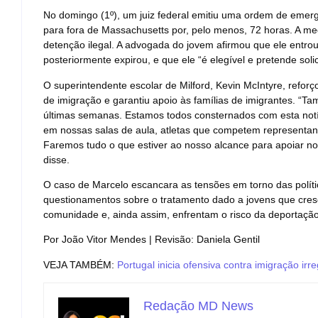
No domingo (1º), um juiz federal emitiu uma ordem de emerg
para fora de Massachusetts por, pelo menos, 72 horas. A me
detenção ilegal. A advogada do jovem afirmou que ele entro
posteriormente expirou, e que ele “é elegível e pretende solici
O superintendente escolar de Milford, Kevin McIntyre, refo
de imigração e garantiu apoio às famílias de imigrantes. “T
últimas semanas. Estamos todos consternados com esta notí
em nossas salas de aula, atletas que competem representando
Faremos tudo o que estiver ao nosso alcance para apoiar nos
disse.
O caso de Marcelo escancara as tensões em torno das políti
questionamentos sobre o tratamento dado a jovens que cre
comunidade e, ainda assim, enfrentam o risco da deportação
Por João Vitor Mendes | Revisão: Daniela Gentil
VEJA TAMBÉM:
Portugal inicia ofensiva contra imigração irre
Redação MD News