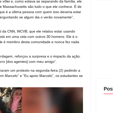
e vôlei e, como estava se separando da família, ele
d e Massachusetts são tudo o que ele conhece. É de
 que é a última pessoa com quem isso deveria estar
perguntando se algum dia o verão novamente”,
cal da CNN, WCVB, que ele relatou estar usando
 está em uma cela com outros 30 homens. Ele é o
. Ele é membro desta comunidade e nunca fez nada
dagem, reforçou a surpresa e o impacto da ação:
carro [dos agentes] com meu amigo”.
izaram um protesto na segunda-feira (2) pedindo a
em Marcelo” e “Eu apoio Marcelo”, os estudantes se
Pos