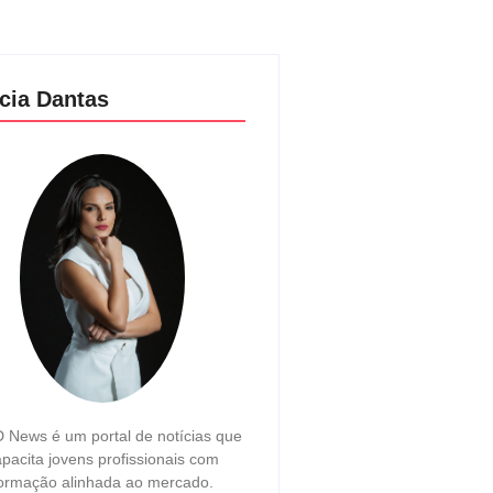
cia Dantas
 News é um portal de notícias que
pacita jovens profissionais com
ormação alinhada ao mercado.