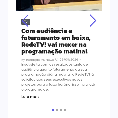
Tv
Jus
Re
s
Com audiência e
Le
ho
faturamento em baixa,
co
RedeTV! vai mexer na
vi
programação matinal
ai
06/08/2026
-
by
Redação MD News
às
Insatisfeita com os resultados tanto de
de 1
audiência quanto faturamento da sua
by
R
programação diária matinal, a RedeTV! já
Quar
solicitou aos seus executivos novos
temp
projetos para a faixa horária, isso inclui até
médi
o programa de...
prot
Leia mais
de v
pelo.
Leia