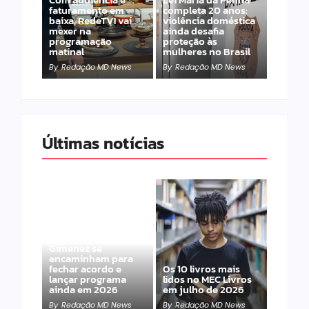
faturamento em
completa 20 anos:
baixa, RedeTV! vai
violência doméstica
mexer na
ainda desafia
programação
proteção às
matinal
mulheres no Brasil
By
Redação MD News
By
Redação MD News
Últimas notícias
Band e Luciana
Gimenez se
encaminham para
fechar acordo e
Os 10 livros mais
lançar programa
lidos no MEC Livros
ainda em 2026
em julho de 2026
By
Redação MD News
By
Redação MD News