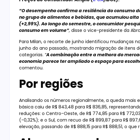
“O desempenho confirma a resiliência do consumo d
no grupo de alimentos e bebidas, que acumulou alta 
(+2,99%). Ao longo do semestre, o consumidor pesqu
consumo em volume”
,
disse o vice-presidente da Abra
Para Milan, o recorte de junho identificou mudanças 
junho do ano passado, mostrando migração de itens 
categorias.
“
A combinação entre a melhora do mercado
economia parece ter ampliado o espaço para escolha
comentou.
Por regiões
Analisando os números regionalmente, a queda mais ex
básica caiu de R$ 843,48 para R$ 836,85, representan
reduções: o Centro-Oeste, de R$ 774,85 para R$ 772,03
(-0,32%); e o Sul, com recuo de R$ 899,87 para R$ 89
elevação, passando de R$ 888,15 para R$ 888,51, o que 