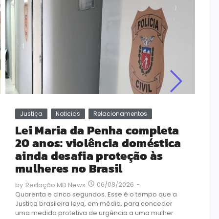
by
A 
em
pr
a 
Le
Justiça
Noticias
Relacionamentos
Lei Maria da Penha completa
20 anos: violência doméstica
ainda desafia proteção às
mulheres no Brasil
06/08/2026
-
by
Redação MD News
Quarenta e cinco segundos. Esse é o tempo que a
Justiça brasileira leva, em média, para conceder
uma medida protetiva de urgência a uma mulher