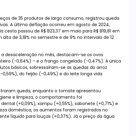
eços de 35 produtos de largo consumo, registrou queda
vas. A última deflação ocorreu em agosto de 2024,
 da cesta passou de R$ 823,37 em maio para R$ 819,81 em
alta de 3,18% no semestre e de 9% no intervalo de 12
ra a desaceleração no mês, destacam-se os ovos
anteiro (-0,64%) – e o frango congelado (-0,47%). A única
rodutos básicos, sobressaíram-se as quedas do arroz
(-0,59%), do feijão (-0,49%) e do leite longa vida
registraram queda, enquanto o tomate apresentou
igiene e limpeza, o comportamento foi
dental (+0,09%), xampu (+0,55%), sabonete (+0,71%) e
impeza doméstica, os aumentos foram registrados no
nte líquido para louças (+0,37%). Já o preço da água