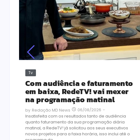
Tv
MEC
Com audiência e faturamento
em baixa, RedeTV! vai mexer
na programação matinal
o
06/08/2026
-
by
Redação MD News
assou
Insatisfeita com os resultados tanto de audiência
 se
quanto faturamento da sua programação diária
matinal, a RedeTV! já solicitou aos seus executivos
novos projetos para a faixa horária, isso inclui até o
programa de...