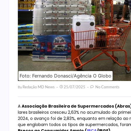
Foto: Fernando Donasci/Agência O Globo
Redação MD News
25/07/2025
No Comments
By
A
Associação Brasileira de Supermercados (Abras
lares brasileiros cresceu 2,63% no acumulado do pri
2024, o avanço foi de 2,83%, enquanto em relação ao m
que englobam todos os tipos de supermercados, for
Preços ao Consumidor Amplo (
IPCA
/IBGE).