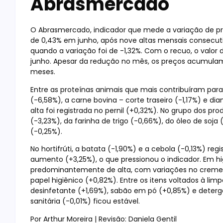
Abrasmercado
O Abrasmercado, indicador que mede a variação de pr
de 0,43% em junho, após nove altas mensais consecuti
quando a variação foi de -1,32%. Com o recuo, o valor
junho. Apesar da redução no mês, os preços acumulam 
meses.
Entre as proteínas animais que mais contribuíram pa
(-6,58%), a carne bovina – corte traseiro (-1,17%) e di
alta foi registrada no pernil (+0,32%). No grupo dos p
(-3,23%), da farinha de trigo (-0,66%), do óleo de soja 
(-0,25%).
No hortifrúti, a batata (-1,90%) e a cebola (-0,13%) 
aumento (+3,25%), o que pressionou o indicador. Em h
predominantemente de alta, com variações no creme 
papel higiênico (+0,82%). Entre os itens voltados à l
desinfetante (+1,69%), sabão em pó (+0,85%) e deterge
sanitária (-0,01%) ficou estável.
Por Arthur Moreira | Revisão: Daniela Gentil