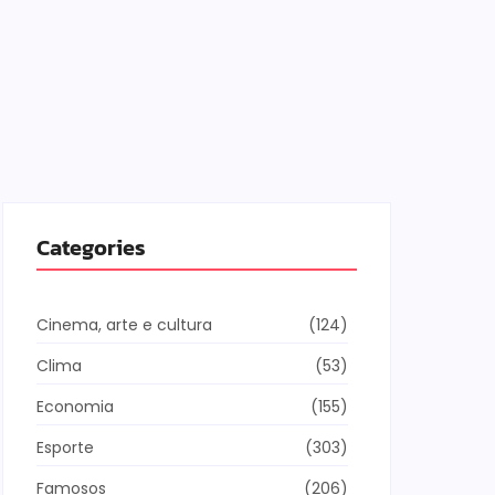
Categories
Cinema, arte e cultura
(124)
v
Clima
(53)
and e Luciana Gimenez se
Economia
(155)
ncaminham para fechar
cordo e lançar programa
Esporte
(303)
inda em 2026
Famosos
(206)