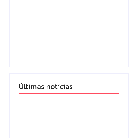
Lei Maria da Penha
Com audiência e
completa 20 anos:
faturamento em
violência doméstica
baixa, RedeTV! vai
ainda desafia
mexer na
proteção às
programação matinal
mulheres no Brasil
By
Redação MD News
By
Redação MD News
Últimas notícias
Band e Luciana
Gimenez se
encaminham para