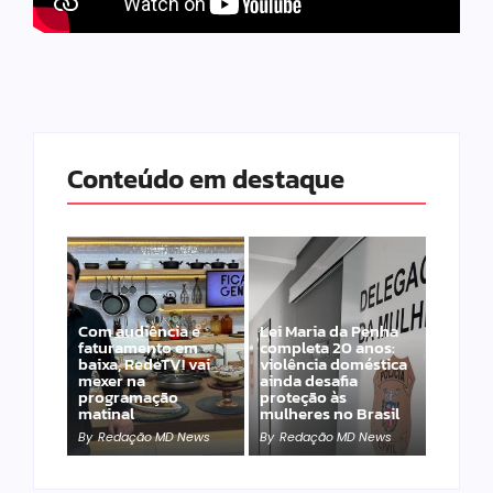
Conteúdo em destaque
Com audiência e
Lei Maria da Penha
faturamento em
completa 20 anos:
baixa, RedeTV! vai
violência doméstica
mexer na
ainda desafia
programação
proteção às
matinal
mulheres no Brasil
By
Redação MD News
By
Redação MD News