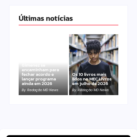
Últimas notícias
Band e Luciana
Gimenez se
encaminham para
fechar acordo e
Os 10 livros mais
lançar programa
lidos no MEC Livros
ainda em 2026
em julho de 2026
By
Redação MD News
By
Redação MD News