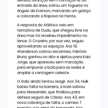
defesa, avançou sem marcação e, da
entrada da área, soltou um foguete no
ângulo de Everson, marcando um golaço
e colocando a Raposa na frente.
A resposta do Atlético veio em
tentativa de Dudu, que chegou livre na
área mas foi recebeu impedimento no
lance. O Cruzeiro, por sua vez, seguiu
aproveitando os espaços. Aos 19,
Wanderson cobrou escanteio, Fabrício
Bruno ganhou no alto e ajeitou para Kaio
Jorge, que apareceu sem marcação
para empurrar a bola para as redes e
ampliar a vantagem celeste.
O Galo ainda tentou reagir. Aos 34, Hulk
bateu falta na barreira, a bola sobrou
para Alexsander, que finalizou para
defesa segura de Cássio. Aos 43, em
nova cobrança de falta, o camisa 7
mandou por cima do travessão. Nos