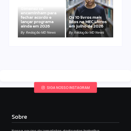
Band e Luciana
Gimenez se
encaminham para
fechar acordo e
Os 10 livros mais
lançar programa
lidos no MEC Livros
ainda em 2026
em julho de 2026
By
Redação MD News
By
Redação MD News
SIGA NOSSO INSTAGRAM
Sobre
Nossa equipe de jornalistas dedicados trabalha