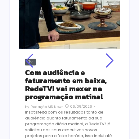
Tv
Jus
Re
s
Com audiência e
Le
ho
faturamento em baixa,
co
RedeTV! vai mexer na
vi
programação matinal
ai
06/08/2026
-
by
Redação MD News
às
Insatisfeita com os resultados tanto de
de 1
audiência quanto faturamento da sua
by
R
programação diária matinal, a RedeTV! já
Quar
solicitou aos seus executivos novos
temp
projetos para a faixa horária, isso inclui até
médi