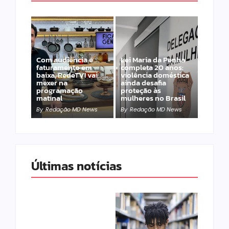
Com audiência e
Lei Maria da Penha
faturamento em
completa 20 anos:
baixa, RedeTV! vai
violência doméstica
mexer na
ainda desafia
programação
proteção às
matinal
mulheres no Brasil
By
Redação MD News
By
Redação MD News
Últimas notícias