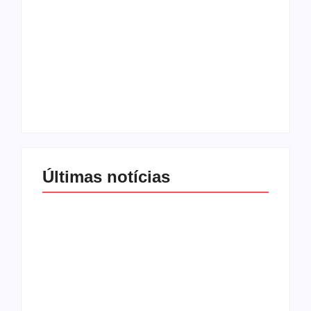
Com audiência e
Lei Maria da Penha
faturamento em
completa 20 anos:
baixa, RedeTV! vai
violência doméstica
mexer na
ainda desafia
programação
proteção às
matinal
mulheres no Brasil
By
Redação MD News
By
Redação MD News
Últimas notícias
Band e Luciana
Gimenez se
encaminham para
fechar acordo e
Os 10 livros mais