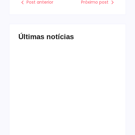
Post anterior
Próximo post
Últimas notícias
Tv
Com audiência e
faturamento em baixa,
RedeTV! vai mexer na
programação matinal
06/08/2026
-
by
Redação MD News
Insatisfeita com os resultados tanto de
audiência quanto faturamento da sua
programação diária matinal, a RedeTV! já
solicitou aos seus executivos novos