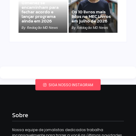
Gimenez se
encaminham para
fechar acordo e
Os 10 livros mais
lançar programa
lidos no MEC Livros
ainda em 2026
em julho de 2026
By
Redação MD News
By
Redação MD News
SIGA NOSSO INSTAGRAM
Sobre
Nossa equipe de jornalistas dedicados trabalha
incansavelmente para trazer a você as últimas novidades,