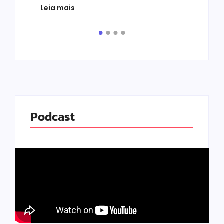
Leia mais
de v
pelo.
Leia
Podcast