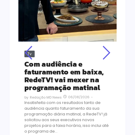
Tv
Jus
Re
s
Com audiência e
Le
ho
faturamento em baixa,
co
RedeTV! vai mexer na
vi
programação matinal
ai
06/08/2026
-
by
Redação MD News
às
Insatisfeita com os resultados tanto de
de 1
audiência quanto faturamento da sua
by
R
programação diária matinal, a RedeTV! já
Quar
solicitou aos seus executivos novos
temp
projetos para a faixa horária, isso inclui até
médi
o programa de...
prot