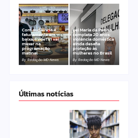
Com audiência e
Lei Maria da Penha
faturamento em
completa 20 anos:
baixa, RedeTV! vai
violência doméstica
mexer na
ainda desafia
programação
proteção às
matinal
mulheres no Brasil
By
Redação MD News
By
Redação MD News
Últimas notícias
Band e Luciana