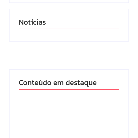
Notícias
Conteúdo em destaque
Lei Maria da Penha
Com audiência e
completa 20 anos:
faturamento em
violência doméstica