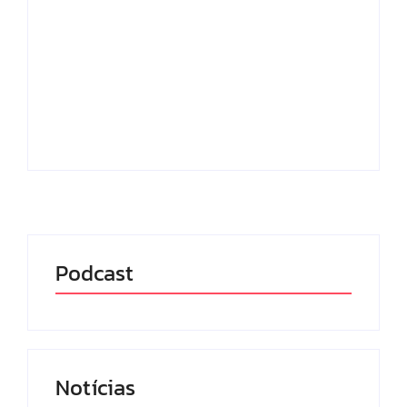
O MEC Livros, plataforma gratuita de
empréstimo digital do Ministério da
Educação (MEC), ultrapassou a marca de 1
milhão de usuários cadastrados e se
consolida como uma das maiores
bibliotecas digitais públicas do...
Leia mais
Podcast
Notícias