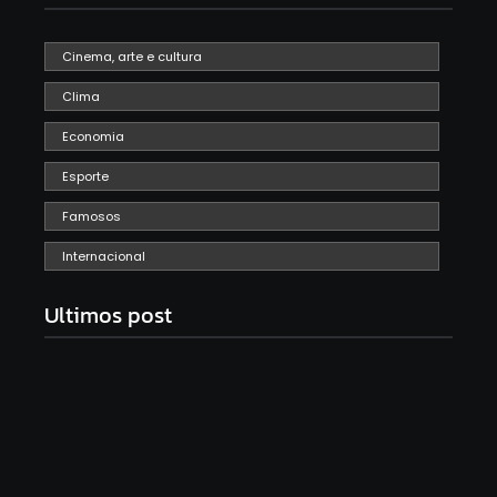
Cinema, arte e cultura
Clima
Economia
Esporte
Famosos
Internacional
Ultimos post