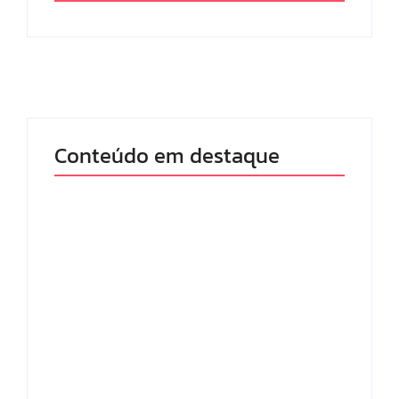
Conteúdo em destaque
Lei Maria da Penha
Com audiência e
completa 20 anos:
faturamento em
violência doméstica
baixa, RedeTV! vai
ainda desafia
mexer na
proteção às
programação matinal
mulheres no Brasil
By
Redação MD News
By
Redação MD News