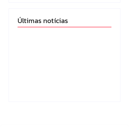
Últimas notícias
Band e Luciana
Gimenez se
encaminham para
fechar acordo e
Os 10 livros mais
lançar programa
lidos no MEC Livros
ainda em 2026
em julho de 2026
By
Redação MD News
By
Redação MD News