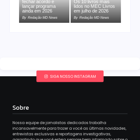
fechar acordo e
Os 10 livros mais
lançar programa
lidos no MEC Livros
ainda em 2026
em julho de 2026
By
Redação MD News
By
Redação MD News
SIGA NOSSO INSTAGRAM
Sobre
Nossa equipe de jornalistas dedicados trabalha
incansavelmente para trazer a você as últimas novidades,
entrevistas exclusivas e reportagens investigativas,
garantindo que você esteja sempre bem informado sobre o