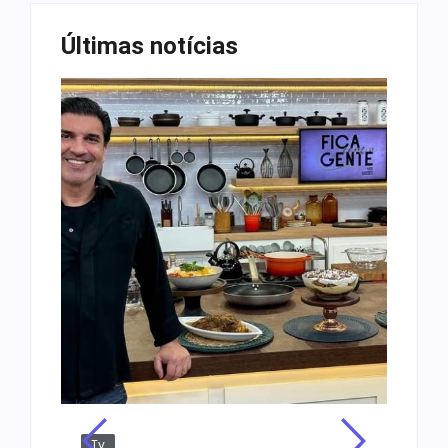
Últimas notícias
Tv
Jus