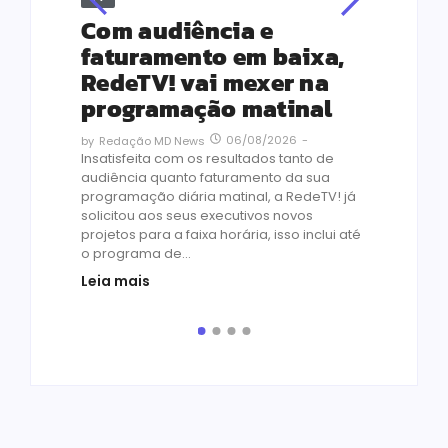
Re
s
Com audiência e
Le
ho
faturamento em baixa,
co
RedeTV! vai mexer na
vi
programação matinal
ai
06/08/2026
-
by
Redação MD News
às
Insatisfeita com os resultados tanto de
de 1
audiência quanto faturamento da sua
by
R
programação diária matinal, a RedeTV! já
Quar
solicitou aos seus executivos novos
temp
projetos para a faixa horária, isso inclui até
médi
o programa de...
prot
Leia mais
de v
pelo.
Leia