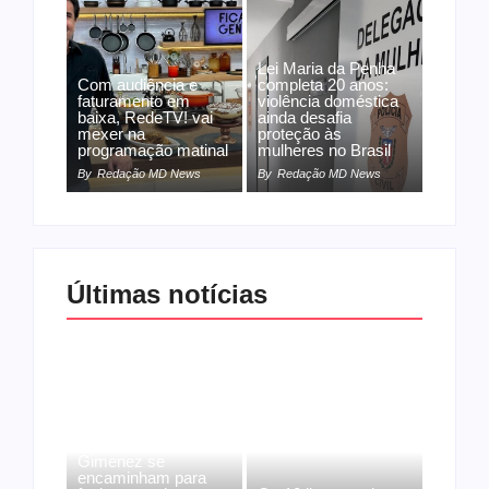
Lei Maria da Penha
Com audiência e
completa 20 anos:
faturamento em
violência doméstica
baixa, RedeTV! vai
ainda desafia
mexer na
proteção às
programação matinal
mulheres no Brasil
By
Redação MD News
By
Redação MD News
Últimas notícias
Band e Luciana
Gimenez se
encaminham para