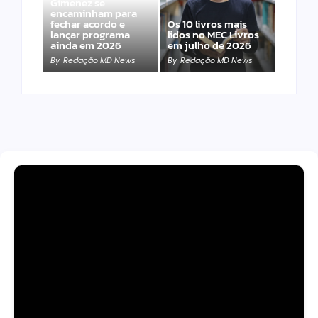
Gimenez se
encaminham para
fechar acordo e
Os 10 livros mais
lançar programa
lidos no MEC Livros
ainda em 2026
em julho de 2026
By
Redação MD News
By
Redação MD News