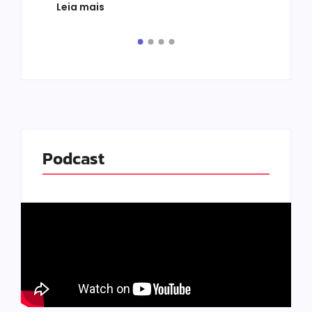
Leia mais
de v
pelo.
Leia
Podcast