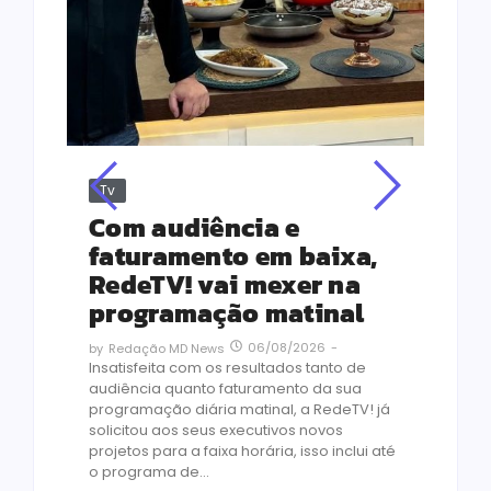
Tv
Jus
Re
s
Com audiência e
Le
ho
faturamento em baixa,
co
RedeTV! vai mexer na
vi
programação matinal
ai
06/08/2026
-
by
Redação MD News
às
Insatisfeita com os resultados tanto de
de 1
audiência quanto faturamento da sua
by
R
programação diária matinal, a RedeTV! já
Quar
solicitou aos seus executivos novos
temp
projetos para a faixa horária, isso inclui até
médi
o programa de...
prot