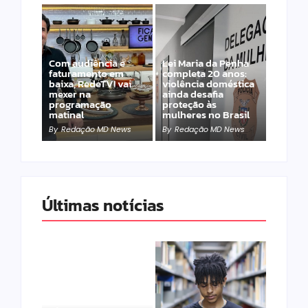
Com audiência e
Lei Maria da Penha
faturamento em
completa 20 anos:
baixa, RedeTV! vai
violência doméstica
mexer na
ainda desafia
programação
proteção às
matinal
mulheres no Brasil
By
Redação MD News
By
Redação MD News
Últimas notícias
Band e Luciana