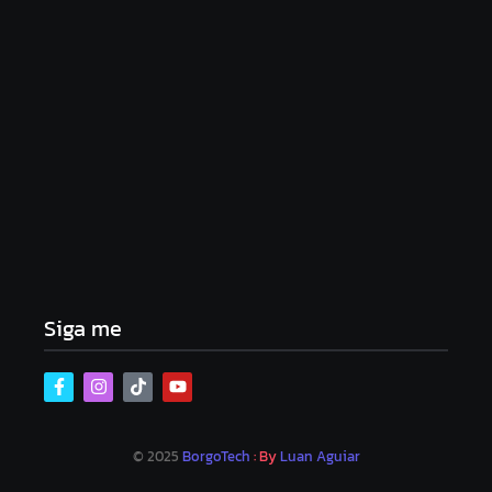
Lei Maria da Penha completa 20 anos: violência
doméstica ainda desafia proteção às mulheres no
Brasil
06/08/2026
Band e Luciana Gimenez se encaminham para
fechar acordo e lançar programa ainda em 2026
04/08/2026
Siga me
© 2025
BorgoTech
: By
Luan Aguiar