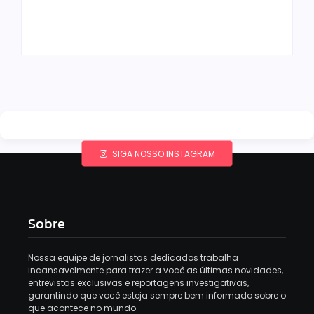
ainda em 2026
em julho de 2026
By
Redação MD News
By
Redação MD News
SIGA NOSSO INSTAGRAM
Sobre
Nossa equipe de jornalistas dedicados trabalha
incansavelmente para trazer a você as últimas novidades,
entrevistas exclusivas e reportagens investigativas,
garantindo que você esteja sempre bem informado sobre o
que acontece no mundo.