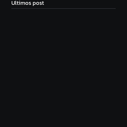
Ultimos post
Com audiência e faturamento em baixa, RedeTV!
vai mexer na programação matinal
06/08/2026