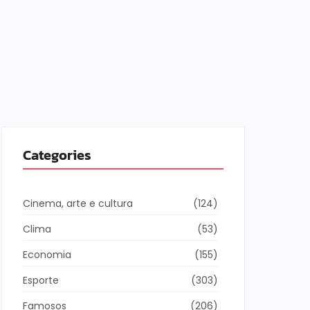
Cinema, a
Os 10
Livro
by
Redaç
O MEC Livr
Categories
digital do
a marca de
consolida
digitais pú
Cinema, arte e cultura
(124)
Leia mai
Clima
(53)
Economia
(155)
Esporte
(303)
Famosos
(206)