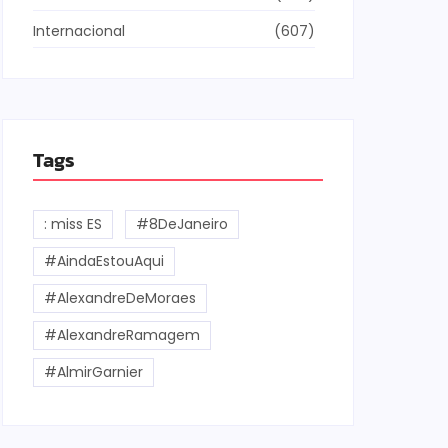
Internacional
(607)
Tags
: miss ES
#8DeJaneiro
#AindaEstouAqui
#AlexandreDeMoraes
#AlexandreRamagem
#AlmirGarnier