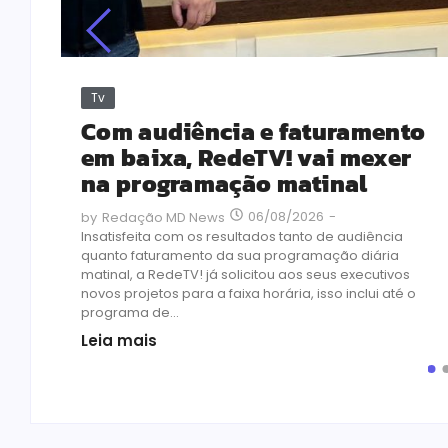
Tv
MEC
Com audiência e faturamento
em baixa, RedeTV! vai mexer
na programação matinal
o
06/08/2026
-
by
Redação MD News
assou
Insatisfeita com os resultados tanto de audiência
 se
quanto faturamento da sua programação diária
matinal, a RedeTV! já solicitou aos seus executivos
novos projetos para a faixa horária, isso inclui até o
programa de...
Leia mais