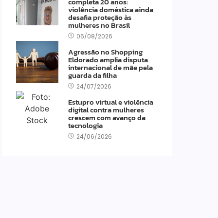
completa 20 anos:
violência doméstica ainda
desafia proteção às
mulheres no Brasil
06/08/2026
Agressão no Shopping
Eldorado amplia disputa
internacional de mãe pela
guarda da filha
24/07/2026
v
and e Luciana Gimenez se
Estupro virtual e violência
digital contra mulheres
ncaminham para fechar
crescem com avanço da
tecnologia
cordo e lançar programa
24/06/2026
inda em 2026
04/08/2026
-
Redação MD News
apresentadora Luciana Gimenez e a Band estão
 vias de assinar um contrato entre as partes nos
óximos dias. De acordo com a Folha de São Paulo,
atração será semanal na...
ia mais