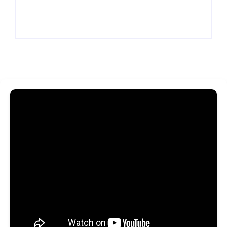
ainda em 2026
em julho de 2026
By
Redação MD News
By
Redação MD News