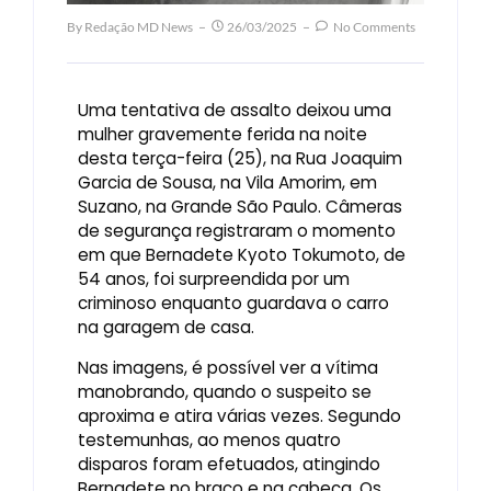
By
Redação MD News
26/03/2025
No Comments
Uma tentativa de assalto deixou uma
mulher gravemente ferida na noite
desta terça-feira (25), na Rua Joaquim
Garcia de Sousa, na Vila Amorim, em
Suzano, na Grande São Paulo. Câmeras
de segurança registraram o momento
em que Bernadete Kyoto Tokumoto, de
54 anos, foi surpreendida por um
criminoso enquanto guardava o carro
na garagem de casa.
Nas imagens, é possível ver a vítima
manobrando, quando o suspeito se
aproxima e atira várias vezes. Segundo
testemunhas, ao menos quatro
disparos foram efetuados, atingindo
Bernadete no braço e na cabeça. Os