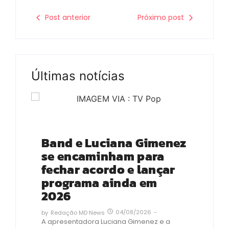
Post anterior
Próximo post
Últimas notícias
Tv
Band e Luciana Gimenez
se encaminham para
fechar acordo e lançar
programa ainda em
2026
04/08/2026
-
by
Redação MD News
A apresentadora Luciana Gimenez e a