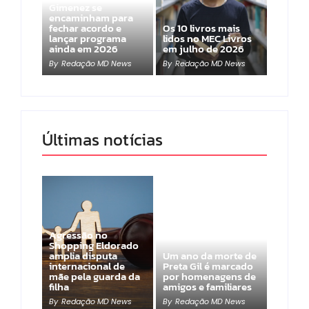
Gimenez se
encaminham para
fechar acordo e
Os 10 livros mais
lançar programa
lidos no MEC Livros
ainda em 2026
em julho de 2026
By
Redação MD News
By
Redação MD News
Últimas notícias
Agressão no
Shopping Eldorado
amplia disputa
Um ano da morte de
internacional de
Preta Gil é marcado
mãe pela guarda da
por homenagens de
filha
amigos e familiares
By
Redação MD News
By
Redação MD News