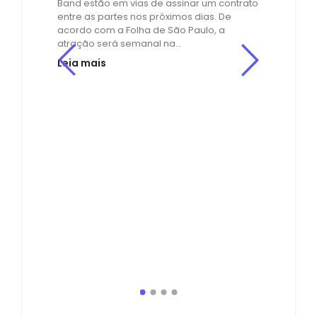
Band estão em vias de assinar um contrato
entre as partes nos próximos dias. De
acordo com a Folha de São Paulo, a
atração será semanal na...
Leia mais
Cin
Os
or
no
os
de
by
R
O ME
empr
ado
Educ
agens
milh
ores
cons
bibli
de e
Leia