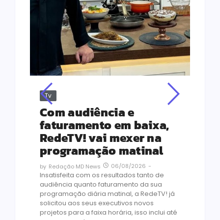
Tv
Jus
Re
s
Com audiência e
Le
ho
faturamento em baixa,
co
RedeTV! vai mexer na
vi
programação matinal
ai
06/08/2026
-
by
Redação MD News
às
Insatisfeita com os resultados tanto de
de 1
audiência quanto faturamento da sua
by
R
programação diária matinal, a RedeTV! já
Quar
solicitou aos seus executivos novos
temp
projetos para a faixa horária, isso inclui até
médi