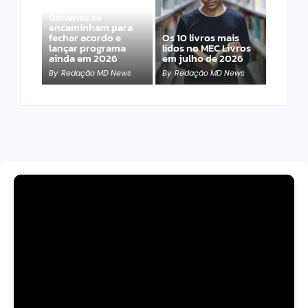
Band e Luciana
Gimenez se
encaminham para
fechar acordo e
Os 10 livros mais
lançar programa
lidos no MEC Livros
ainda em 2026
em julho de 2026
By
Redação MD News
By
Redação MD News