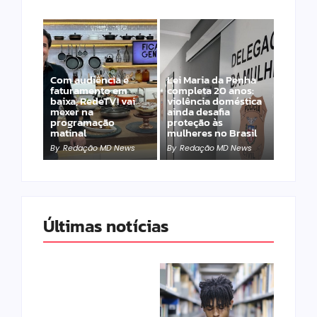
Com audiência e
Lei Maria da Penha
faturamento em
completa 20 anos:
baixa, RedeTV! vai
violência doméstica
mexer na
ainda desafia
programação
proteção às
matinal
mulheres no Brasil
By
Redação MD News
By
Redação MD News
Últimas notícias