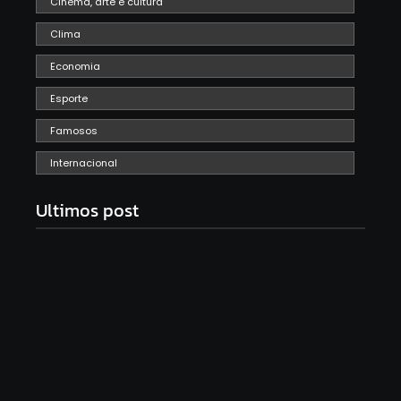
Cinema, arte e cultura
Clima
Economia
Esporte
Famosos
Internacional
Ultimos post