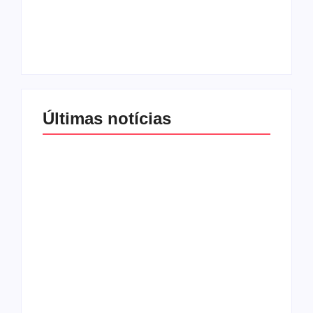
mexer na
ainda desafia
programação
proteção às
matinal
mulheres no Brasil
By
Redação MD News
By
Redação MD News
Últimas notícias
Band e Luciana
Gimenez se
encaminham para
fechar acordo e
Os 10 livros mais
lançar programa
lidos no MEC Livros
ainda em 2026
em julho de 2026
By
Redação MD News
By
Redação MD News