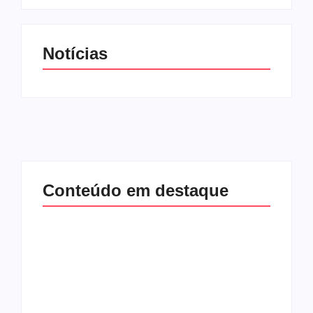
Notícias
Conteúdo em destaque
Com audiência e
Lei Maria da Penha
faturamento em
completa 20 anos:
baixa, RedeTV! vai
violência doméstica