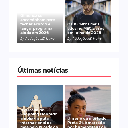
Band e Luciana
Gimenez se
encaminham para
fechar acordo e
Os 10 livros mais
lançar programa
lidos no MEC Livros
ainda em 2026
em julho de 2026
By
Redação MD News
By
Redação MD News
Últimas notícias
Agressão no
Shopping Eldorado
amplia disputa
Um ano da morte de
internacional de
Preta Gil é marcado
mãe pela guarda da
por homenagens de