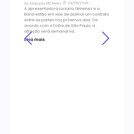
04/08/2026
-
by
Redação MD News
A apresentadora Luciana Gimenez e a
Band estão em vias de assinar um contrato
entre as partes nos próximos dias. De
acordo com a Folha de São Paulo, a
atração será semanal na...
Leia mais
Cin
Os
or
no
os
de
by
R
O ME
empr
ado
Educ
agens
milh
ores
cons
bibli
de e
Leia