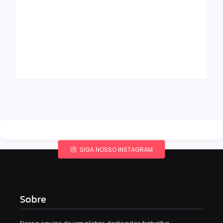
Band e Luciana
Gimenez se
encaminham para
fechar acordo e
Os 10 livros mais
lançar programa
lidos no MEC Livros
ainda em 2026
em julho de 2026
By
Redação MD News
By
Redação MD News
SIGA NOSSO INSTAGRAM
Sobre