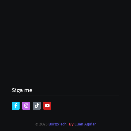
Lei Maria da Penha completa 20 anos: violência
doméstica ainda desafia proteção às mulheres no
Brasil
06/08/2026
Band e Luciana Gimenez se encaminham para
fechar acordo e lançar programa ainda em 2026
04/08/2026
Siga me
© 2025
BorgoTech
: By
Luan Aguiar