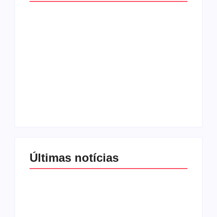
Com audiência e
Lei Maria da Penha
faturamento em
completa 20 anos:
baixa, RedeTV! vai
violência doméstica
mexer na
ainda desafia
programação
proteção às
matinal
mulheres no Brasil
By
Redação MD News
By
Redação MD News
Últimas notícias