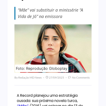
“Mãe” vai substituir a minissérie “A
Vida de Jó” na emissora
Foto: Reprodução Globoplay
By
Redação MD News
27/09/2025
No Comments
A Record planejou uma estratégia
ousada: sua próxima novela turca,
“Mãe”
(2016)
vai estrear no dia 13 de