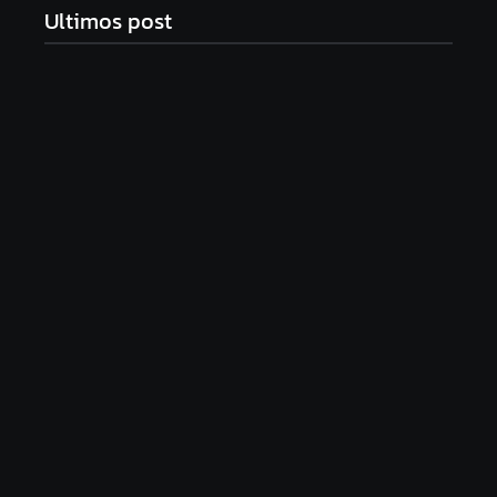
Ultimos post
Com audiência e faturamento em baixa, RedeTV!
vai mexer na programação matinal
06/08/2026