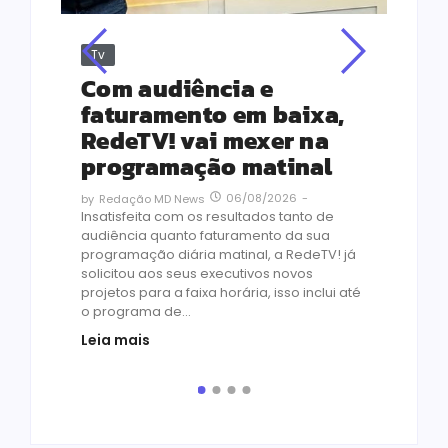
Tv
Jus
Re
s
Com audiência e
Le
ho
faturamento em baixa,
co
RedeTV! vai mexer na
vi
programação matinal
ai
06/08/2026
-
by
Redação MD News
às
Insatisfeita com os resultados tanto de
de 1
audiência quanto faturamento da sua
by
R
programação diária matinal, a RedeTV! já
Quar
solicitou aos seus executivos novos
temp
projetos para a faixa horária, isso inclui até
médi
o programa de...
prot
Leia mais
de v
pelo.
Leia