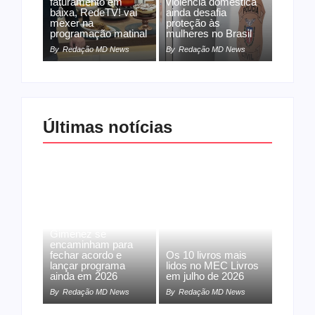
faturamento em
violência doméstica
baixa, RedeTV! vai
ainda desafia
mexer na
proteção às
programação matinal
mulheres no Brasil
By
Redação MD News
By
Redação MD News
Últimas notícias
Band e Luciana
Gimenez se
encaminham para
fechar acordo e
Os 10 livros mais
lançar programa
lidos no MEC Livros
ainda em 2026
em julho de 2026
By
Redação MD News
By
Redação MD News