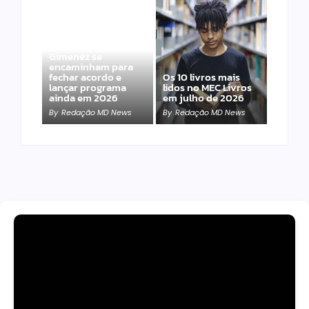
Band e Luciana
Gimenez se
encaminham para
fechar acordo e
Os 10 livros mais
lançar programa
lidos no MEC Livros
ainda em 2026
em julho de 2026
By
Redação MD News
By
Redação MD News