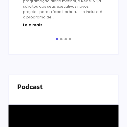
programação diária matinal, a RedeTV! já
Quar
solicitou aos seus executivos novos
temp
projetos para a faixa horária, isso inclui até
médi
o programa de...
prot
Leia mais
de v
pelo.
Leia
Podcast