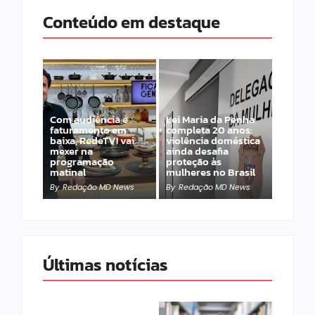
Conteúdo em destaque
Com audiência e
Lei Maria da Penha
faturamento em
completa 20 anos:
baixa, RedeTV! vai
violência doméstica
mexer na
ainda desafia
programação
proteção às
matinal
mulheres no Brasil
By
Redação MD News
By
Redação MD News
Últimas notícias