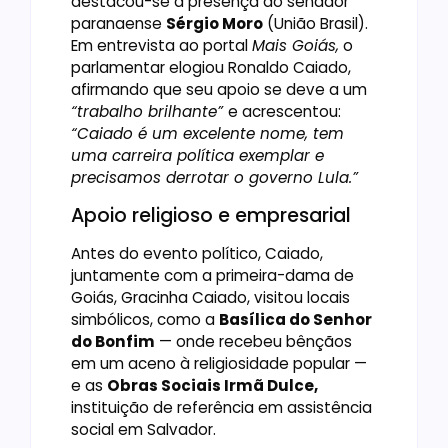
destacou-se a presença do senador
paranaense
Sérgio Moro
(União Brasil).
Em entrevista ao portal
Mais Goiás,
o
parlamentar elogiou Ronaldo Caiado,
afirmando que seu apoio se deve a um
“trabalho brilhante”
e acrescentou:
“Caiado é um excelente nome, tem
uma carreira política exemplar e
precisamos derrotar o governo Lula.”
Apoio religioso e empresarial
Antes do evento político, Caiado,
juntamente com a primeira-dama de
Goiás, Gracinha Caiado, visitou locais
simbólicos, como a
Basílica do Senhor
do Bonfim
— onde recebeu bênçãos
em um aceno à religiosidade popular —
e as
Obras Sociais Irmã Dulce,
instituição de referência em assistência
social em Salvador.