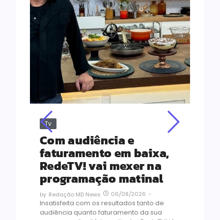
Tv
Jus
Re
s
Com audiência e
Le
ho
faturamento em baixa,
co
RedeTV! vai mexer na
vi
programação matinal
ai
06/08/2026
-
by
Redação MD News
às
Insatisfeita com os resultados tanto de
de 1
audiência quanto faturamento da sua
by
R